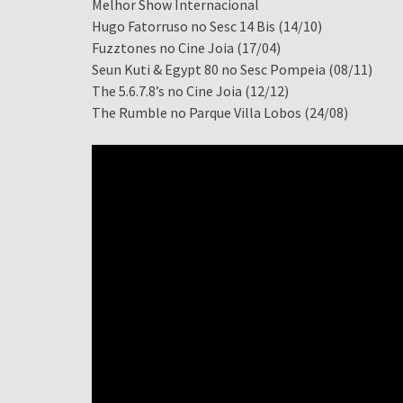
Melhor Show Internacional
Hugo Fatorruso no Sesc 14 Bis (14/10)
Fuzztones no Cine Joia (17/04)
Seun Kuti & Egypt 80 no Sesc Pompeia (08/11)
The 5.6.7.8’s no Cine Joia (12/12)
The Rumble no Parque Villa Lobos (24/08)