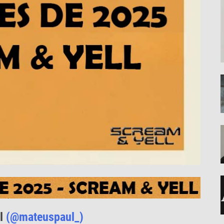
ul
(@mateuspaul_)