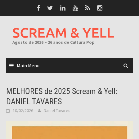
Skip
to
content
SCREAM & YELL
Agosto de 2026 – 26 anos de Cultura Pop
Main Menu
MELHORES de 2025 Scream & Yell:
DANIEL TAVARES
10/02/2026
Daniel Tavares