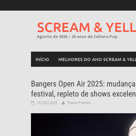
Skip
to
content
SCREAM & YEL
Agosto de 2026 – 26 anos de Cultura Pop
INÍCIO
MELHORES DO ANO SCREAM & YEL
Bangers Open Air 2025: mudança 
festival, repleto de shows excele
07/05/2025
Paulo Pontes