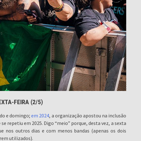
EXTA-FEIRA (2/5)
bado e domingo;
em 2024
, a organização apostou na inclusão
ue se repetiu em 2025. Digo “meio” porque, desta vez, a sexta
que nos outros dias e com menos bandas (apenas os dois
em utilizados).