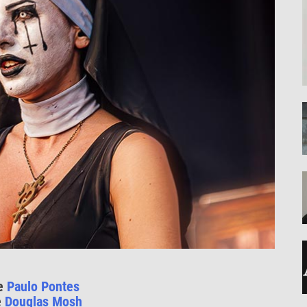
de
Paulo Pontes
e
Douglas Mosh