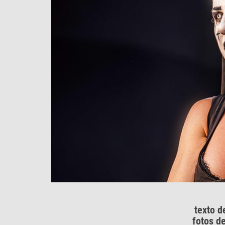
texto 
fotos d