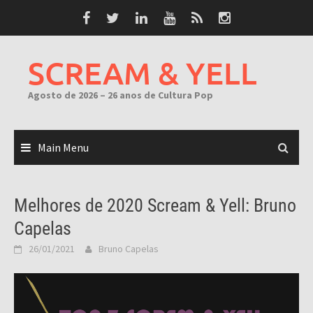
Skip
to
content
SCREAM & YELL
Agosto de 2026 – 26 anos de Cultura Pop
Main Menu
Melhores de 2020 Scream & Yell: Bruno
Capelas
26/01/2021
Bruno Capelas