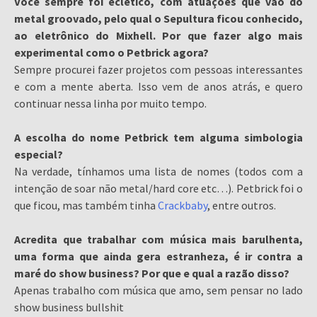
Você sempre foi eclético, com atuações que vão do
metal groovado, pelo qual o Sepultura ficou conhecido,
ao eletrônico do Mixhell. Por que fazer algo mais
experimental como o Petbrick agora?
Sempre procurei fazer projetos com pessoas interessantes
e com a mente aberta. Isso vem de anos atrás, e quero
continuar nessa linha por muito tempo.
A escolha do nome Petbrick tem alguma simbologia
especial?
Na verdade, tínhamos uma lista de nomes (todos com a
intenção de soar não metal/hard core etc…). Petbrick foi o
que ficou, mas também tinha
Crackbaby
, entre outros.
Acredita que trabalhar com música mais barulhenta,
uma forma que ainda gera estranheza, é ir contra a
maré do show business? Por que e qual a razão disso?
Apenas trabalho com música que amo, sem pensar no lado
show business bullshit