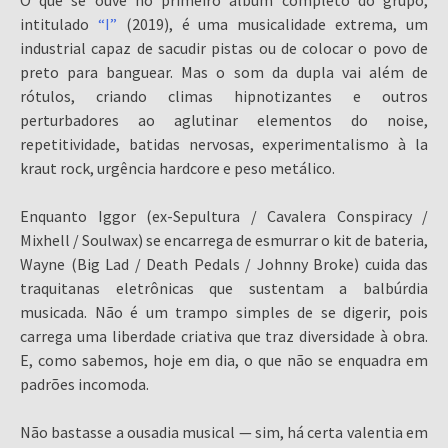
O que se ouve no primeiro álbum completo do grupo,
intitulado
“I”
(2019), é uma musicalidade extrema, um
industrial capaz de sacudir pistas ou de colocar o povo de
preto para banguear. Mas o som da dupla vai além de
rótulos, criando climas hipnotizantes e outros
perturbadores ao aglutinar elementos do noise,
repetitividade, batidas nervosas, experimentalismo à la
kraut rock, urgência hardcore e peso metálico.
Enquanto Iggor (ex-Sepultura / Cavalera Conspiracy /
Mixhell / Soulwax) se encarrega de esmurrar o kit de bateria,
Wayne (Big Lad / Death Pedals / Johnny Broke) cuida das
traquitanas eletrônicas que sustentam a balbúrdia
musicada. Não é um trampo simples de se digerir, pois
carrega uma liberdade criativa que traz diversidade à obra.
E, como sabemos, hoje em dia, o que não se enquadra em
padrões incomoda.
Não bastasse a ousadia musical — sim, há certa valentia em