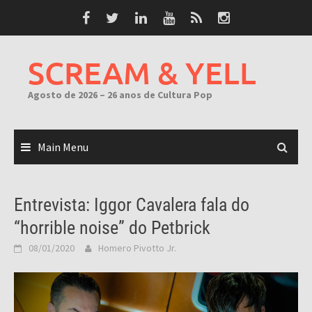
Skip
to
content
SCREAM & YELL
Agosto de 2026 – 26 anos de Cultura Pop
Main Menu
Entrevista: Iggor Cavalera fala do
“horrible noise” do Petbrick
08/01/2020
Homero Pivotto Jr.