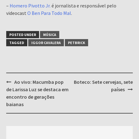
–
Homero Pivotto Jr.
é jornalista e responsável pelo
videocast
O Ben Para Todo Mal
.
POSTED UNDER
MÚSICA
TAGGED
IGGOR CAVALERA
PETBRICK
Post
Ao vivo: Macumba pop
Boteco: Sete cervejas, sete
navigation
de Larissa Luz se destaca em
países
encontro de gerações
baianas