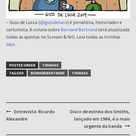
– Guss de Lucca (
@gussdeluca
) é jornalista, historiador e
cartunista. A coluna sobre
Bernard Bertrand
será atualizada
todas as quintas no Scream & Yell. Leia todas as tirinhas
aqui
.
POSTED UNDER
TIRINHAS
TAGGED
BERNARDBERTRAND
TIRINHAS
Post
Entrevista: Ricardo
Disco de estreia dos Smiths,
navigation
Alexandre
lançado em 1984, é o mais
urgente da banda