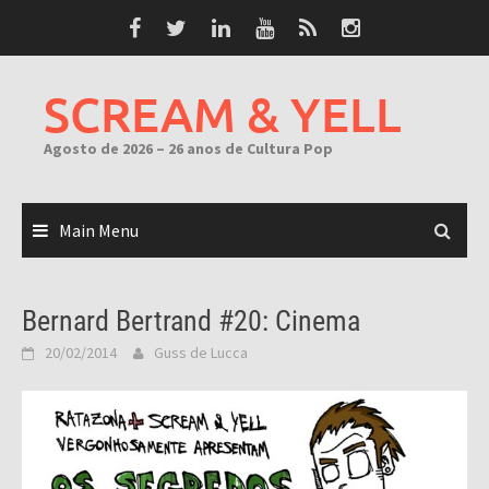
Skip
to
content
SCREAM & YELL
Agosto de 2026 – 26 anos de Cultura Pop
Main Menu
Bernard Bertrand #20: Cinema
20/02/2014
Guss de Lucca