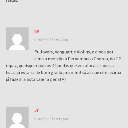
faixas.
jw
01/02/2007 às 9:20 pm
Pullovers, Vanguart e Violins, e ainda por
cima a menção à Pernambuco Chorou, do TG.
rapaz, quaisquer outras 4 bandas que vc colocasse nessa
lista, já estaria de bom grado pra mim! só as que citei acima
já fazem a lista valer a pena! =)
Jr
01/02/2007 às 9:19 pm