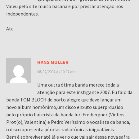
Valeu pelo site muito bacana e por prestar atenção nos
independentes.
Ate.
HANS MULLER
06/02/2007 às 10:07 am
Uma outra ótima banda merece toda a
atenção para este instigante 2007. Eu falo da
banda TOM BLOCH de porto alegre que deve lançar um
novo album homônimo,um disco enxuto superprduzido
pelo próprio baterista da banda Iuri Freiberguer (Violins,
Prot(o), Valentina) e Pedro Veríssimo o vocalista da banda,
o disco apresenta pérolas radiofônicas inigualáveis.
Bem é sobreviver até lá e ver o que vai sair dessa nova safra