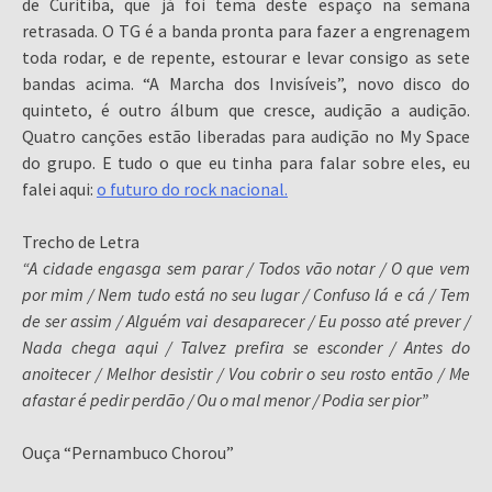
de Curitiba, que já foi tema deste espaço na semana
retrasada. O TG é a banda pronta para fazer a engrenagem
toda rodar, e de repente, estourar e levar consigo as sete
bandas acima. “A Marcha dos Invisíveis”, novo disco do
quinteto, é outro álbum que cresce, audição a audição.
Quatro canções estão liberadas para audição no My Space
do grupo. E tudo o que eu tinha para falar sobre eles, eu
falei aqui:
o futuro do rock nacional.
Trecho de Letra
“A cidade engasga sem parar / Todos vão notar / O que vem
por mim / Nem tudo está no seu lugar / Confuso lá e cá / Tem
de ser assim / Alguém vai desaparecer / Eu posso até prever /
Nada chega aqui / Talvez prefira se esconder / Antes do
anoitecer / Melhor desistir / Vou cobrir o seu rosto então / Me
afastar é pedir perdão / Ou o mal menor / Podia ser pior”
Ouça “Pernambuco Chorou”