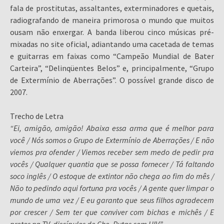
fala de prostitutas, assaltantes, exterminadores e quetais,
radiografando de maneira primorosa o mundo que muitos
ousam não enxergar. A banda liberou cinco músicas pré-
mixadas no site oficial, adiantando uma cacetada de temas
e guitarras em faixas como “Campeão Mundial de Bater
Carteira”, “Delinqüentes Belos” e, principalmente, “Grupo
de Extermínio de Aberrações”. O possível grande disco de
2007.
Trecho de Letra
“Ei, amigão, amigão! Abaixa essa arma que é melhor para
você / Nós somos o Grupo de Extermínio de Aberrações / E não
viemos pra ofender / Viemos receber sem medo de pedir pra
vocês / Qualquer quantia que se possa fornecer / Tá faltando
soco inglês / O estoque de extintor não chega ao fim do mês /
Não to pedindo aqui fortuna pra vocês / A gente quer limpar o
mundo de uma vez / E eu garanto que seus filhos agradecem
por crescer / Sem ter que conviver com bichas e michês / E