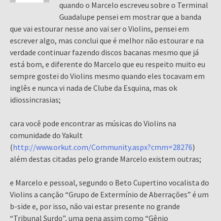
quando o Marcelo escreveu sobre o Terminal
Guadalupe pensei em mostrar que a banda
que vai estourar nesse ano vai ser o Violins, pensei em
escrever algo, mas conclui que é melhor não estourar e na
verdade continuar fazendo discos bacanas mesmo que já
está bom, e diferente do Marcelo que eu respeito muito eu
sempre gostei do Violins mesmo quando eles tocavam em
inglês e nunca vi nada de Clube da Esquina, mas ok
idiossincrasias;
cara você pode encontrar as músicas do Violins na
comunidade do Yakult
(
http://www.orkut.com/Community.aspx?cmm=28276
)
além destas citadas pelo grande Marcelo existem outras;
e Marcelo e pessoal, segundo o Beto Cupertino vocalista do
Violins a canção “Grupo de Extermínio de Aberrações” é um
b-side e, por isso, não vai estar presente no grande
“Tribunal Surdo”, uma pena assim como “Gênio