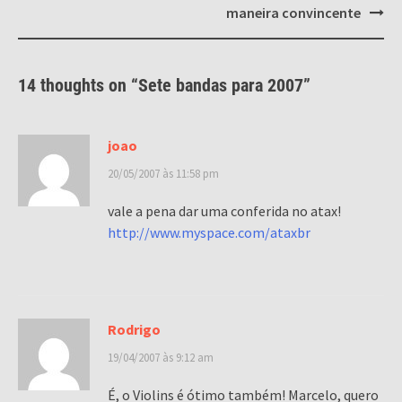
maneira convincente
14 thoughts on “
Sete bandas para 2007
”
joao
20/05/2007 às 11:58 pm
vale a pena dar uma conferida no atax!
http://www.myspace.com/ataxbr
Rodrigo
19/04/2007 às 9:12 am
É, o Violins é ótimo também! Marcelo, quero