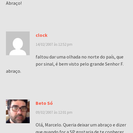
Abraço!
clock
14/02/2007 às 12:52 pm
faltou dar uma olhada no norte do país, que
por sinal, é bem visto pelo grande Senhor F.
abraço.
Beto Só
09/02/2007 às 12:01 pm
Olá, Marcelo. Queria deixar um abraço e dizer
que quando for a SP gostaria de te conhecer.