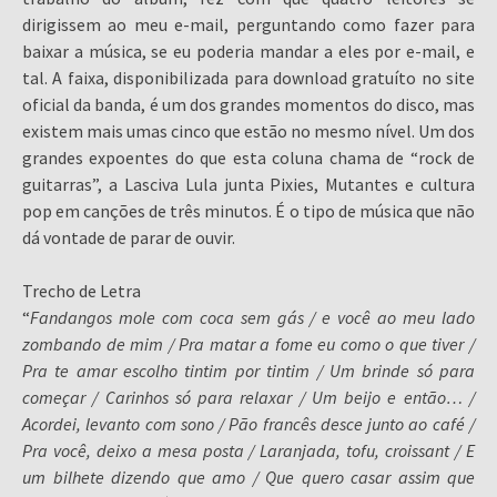
dirigissem ao meu e-mail, perguntando como fazer para
baixar a música, se eu poderia mandar a eles por e-mail, e
tal. A faixa, disponibilizada para download gratuíto no site
oficial da banda, é um dos grandes momentos do disco, mas
existem mais umas cinco que estão no mesmo nível. Um dos
grandes expoentes do que esta coluna chama de “rock de
guitarras”, a Lasciva Lula junta Pixies, Mutantes e cultura
pop em canções de três minutos. É o tipo de música que não
dá vontade de parar de ouvir.
Trecho de Letra
“
Fandangos mole com coca sem gás / e você ao meu lado
zombando de mim / Pra matar a fome eu como o que tiver /
Pra te amar escolho tintim por tintim / Um brinde só para
começar / Carinhos só para relaxar / Um beijo e então… /
Acordei, levanto com sono / Pão francês desce junto ao café /
Pra você, deixo a mesa posta / Laranjada, tofu, croissant / E
um bilhete dizendo que amo / Que quero casar assim que