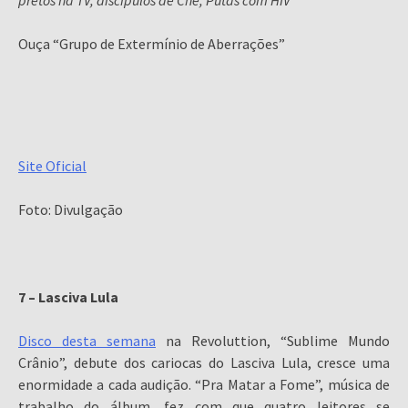
pretos na TV, discípulos de Che, Putas com HIV”
Ouça “Grupo de Extermínio de Aberrações”
Site Oficial
Foto: Divulgação
7 – Lasciva Lula
Disco desta semana
na Revoluttion, “Sublime Mundo
Crânio”, debute dos cariocas do Lasciva Lula, cresce uma
enormidade a cada audição. “Pra Matar a Fome”, música de
trabalho do álbum, fez com que quatro leitores se