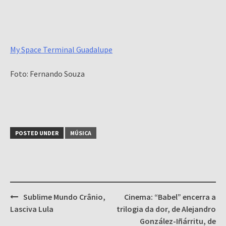
My Space Terminal Guadalupe
Foto: Fernando Souza
POSTED UNDER
MÚSICA
Post
Sublime Mundo Crânio,
Cinema: “Babel” encerra a
navigation
Lasciva Lula
trilogia da dor, de Alejandro
González-Iñárritu, de