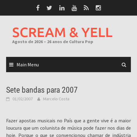
Skip
to
content
SCREAM & YELL
Agosto de 2026 – 26 anos de Cultura Pop
Main Menu
Sete bandas para 2007
01/02/2007
Marcelo Costa
Fazer apostas musicais no País que a gente vive é a maior
loucura que um colunista de música pode fazer nos dias de
hoje. Porque o que se convencionou chamar de indústria