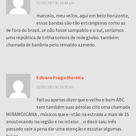
02/02/2007 às 10:44 am
marcelo, meu velho, aqui em belo horizonte,
essas bandas são tão estrangeiras como as
de fora do brasil. se não fosse sampablo e o sul, seríamos
uma república de trilha sonora de rede globo. também
chamada de banânia pelo reinaldo azevedo.
Eduaro Fraga Moreira
02/02/2007 às 10:20 am
Faltou apenas dizer que o velho e bom ABC
tem também suas pérolas cito uma chamada
MIRAMOICANA , músicos que e~stão na estrada a mais de 15
anostocando na região e no inteior…o disco saiu mês
passado vale a pena dar uma atenção e escutar algumas