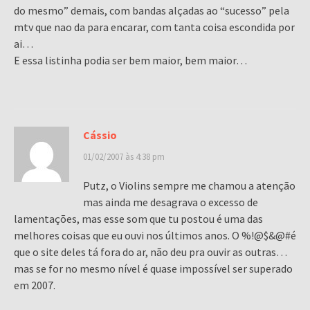
do mesmo” demais, com bandas alçadas ao “sucesso” pela
mtv que nao da para encarar, com tanta coisa escondida por
ai…
E essa listinha podia ser bem maior, bem maior…
Cássio
01/02/2007 às 4:38 pm
Putz, o Violins sempre me chamou a atenção
mas ainda me desagrava o excesso de
lamentações, mas esse som que tu postou é uma das
melhores coisas que eu ouvi nos últimos anos. O %!@$&@#é
que o site deles tá fora do ar, não deu pra ouvir as outras…
mas se for no mesmo nível é quase impossível ser superado
em 2007.