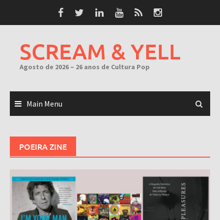
Skip
to
content
SCREAM & YELL
Agosto de 2026 – 26 anos de Cultura Pop
Main Menu
POEIRA ZINE