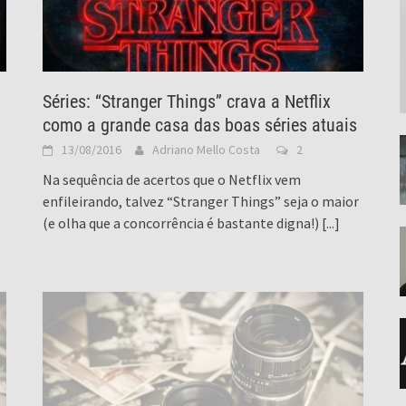
Séries: “Stranger Things” crava a Netflix
como a grande casa das boas séries atuais
13/08/2016
Adriano Mello Costa
2
Na sequência de acertos que o Netflix vem
enfileirando, talvez “Stranger Things” seja o maior
(e olha que a concorrência é bastante digna!)
[...]