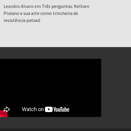
Leandro Alvaro
em
Três perguntas: Kellven
Praiano e sua arte como trincheira de
resistência pataxó