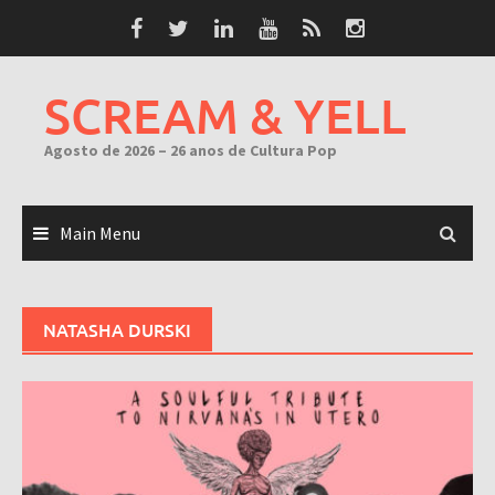
Skip
to
content
SCREAM & YELL
Agosto de 2026 – 26 anos de Cultura Pop
Main Menu
NATASHA DURSKI