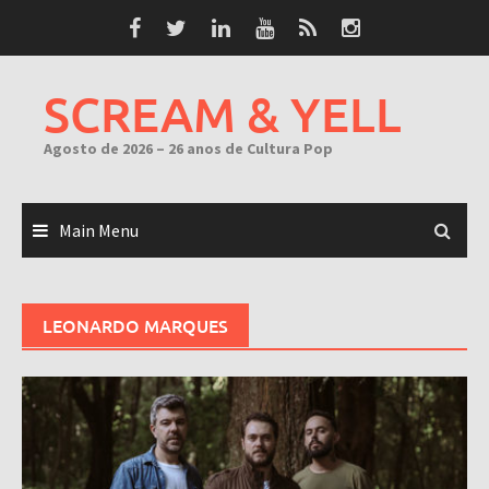
Skip
to
content
SCREAM & YELL
Agosto de 2026 – 26 anos de Cultura Pop
Main Menu
LEONARDO MARQUES