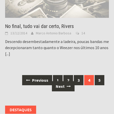
No final, tudo vai dar certo, Rivers
13/12/2014
Marco Antonio Barbosa
14
Descendo desembestadamente a ladeira, poucas bandas me
decepcionaram tanto quanto o Weezer nos últimos 10 anos
[...]
Posts
Previous
1
2
3
4
5
navigation
Next
DESTAQUES