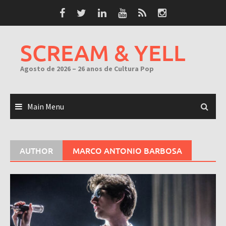
Skip
to
content
SCREAM & YELL
Agosto de 2026 – 26 anos de Cultura Pop
Main Menu
AUTHOR
MARCO ANTONIO BARBOSA