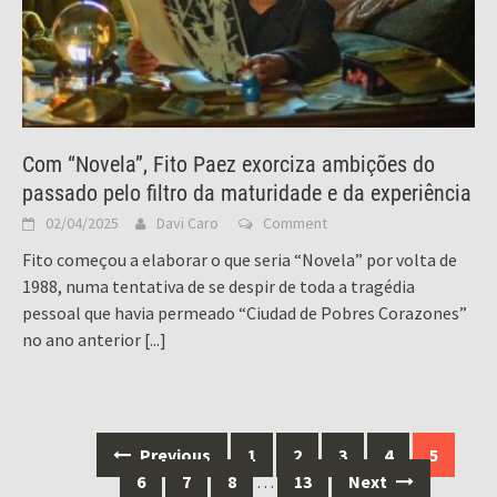
Com “Novela”, Fito Paez exorciza ambições do
passado pelo filtro da maturidade e da experiência
02/04/2025
Davi Caro
Comment
Fito começou a elaborar o que seria “Novela” por volta de
1988, numa tentativa de se despir de toda a tragédia
pessoal que havia permeado “Ciudad de Pobres Corazones”
no ano anterior
[...]
Posts
Previous
1
2
3
4
5
navigation
6
7
8
…
13
Next