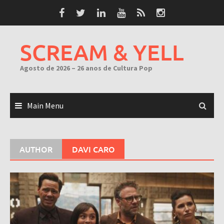
Skip
to
content
SCREAM & YELL
Agosto de 2026 – 26 anos de Cultura Pop
Main Menu
AUTHOR
DAVI CARO