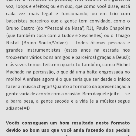
voz, loops e efeitos; ou em duo, que como você disse, está
cada vez mais legal e funcionando; ou em trio com
bateristas parceiros que a gente tem convidado, como o
Bruno Castro (do “Pessoal da Nasa”, RJ), Paulo Chapolim
(que também toca com a Ludov e Seychelles) ou o Thiago
Nistal (Bruno Souto/Volver)… todos ótimas pessoas e
grandes instrumentistas (estes anos na estrada nos
trouxeram vários bons amigos e parceiros! graças a Deus!);
e ás vezes temos feito em quarteto também, com o Michel
Machado na percussão, o que dá uma baita engrossada no
molho! A enfase agora é o que teria que ser desde o início:
fazer a música chegar! Quanto a formato da apresentação a
gente varia de acordo com a ocasião. Bem daquele jeito… se
a barra pesa, a gente sacode e a vida (e a música) segue
adiante! =D
Vocês conseguem um bom resultado neste formato
devido ao bom uso que você anda fazendo dos pedais