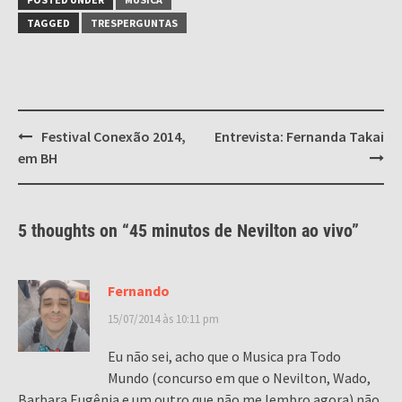
TAGGED
TRESPERGUNTAS
Post
Festival Conexão 2014,
Entrevista: Fernanda Takai
navigation
em BH
5 thoughts on “
45 minutos de Nevilton ao vivo
”
Fernando
15/07/2014 às 10:11 pm
Eu não sei, acho que o Musica pra Todo
Mundo (concurso em que o Nevilton, Wado,
Barbara Eugênia e um outro que não me lembro agora) não