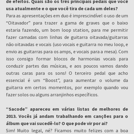
de efeitos. Quais são os três principais pedais que você
usa atualmente e o que você tira de cada um deles?
Para as apresentações em duo é imprescindível o uso de um
“Oitavador” para trazer a gama de graves que o baixo
estaria fazendo, um bom loop station, para me permitir
fazer camadas com linhas de guitarra oitavada/guitarras
não oitavadas e vocais (uso vocais e guitarra no meu loop, e
envio as guitarras para os amps, e vocais para a mesa). Com
isso consigo formar blocos de harmonias vocais para
conduzir partes das músicas, e aos poucos vamos dando
outras caras para os sons! O terceiro pedal que acho
essencial é um “Boost”, para aumentar o volume da
guitarra em certos momentos, por exemplo quando vou
fazer solos ou alguns arranjinhos específicos.
“Sacode” apareceu em várias listas de melhores de
2013. Vocês já andam trabalhando em canções para o
álbum que vai sucedê-lo? O que pode vir por ai?
Sim! Muito legal, né? Ficamos muito felizes com a boa