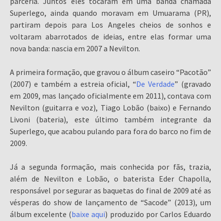
parceria. Juntos eles tocaram em uma banda chamada
Superlego, ainda quando moravam em Umuarama (PR),
partiram depois para Los Angeles cheios de sonhos e
voltaram abarrotados de ideias, entre elas formar uma
nova banda: nascia em 2007 a Nevilton.
A primeira formação, que gravou o álbum caseiro “Pacotão”
(2007) e também a estreia oficial, “
De Verdade
” (gravado
em 2009, mas lançado oficialmente em 2011), contava com
Nevilton (guitarra e voz), Tiago Lobão (baixo) e Fernando
Livoni (bateria), este último também integrante da
Superlego, que acabou pulando para fora do barco no fim de
2009.
Já a segunda formação, mais conhecida por fãs, trazia,
além de Nevilton e Lobão, o baterista Eder Chapolla,
responsável por segurar as baquetas do final de 2009 até as
vésperas do show de lançamento de “Sacode” (2013), um
álbum excelente (
baixe aqui
) produzido por Carlos Eduardo