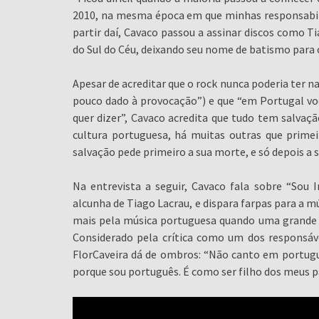
2010, na mesma época em que minhas responsabilid
partir daí, Cavaco passou a assinar discos como T
do Sul do Céu, deixando seu nome de batismo para 
Apesar de acreditar que o rock nunca poderia ter n
pouco dado à provocação”) e que “em Portugal v
quer dizer”, Cavaco acredita que tudo tem salva
cultura portuguesa, há muitas outras que prime
salvação pede primeiro a sua morte, e só depois a s
Na entrevista a seguir, Cavaco fala sobre “Sou
alcunha de Tiago Lacrau, e dispara farpas para a m
mais pela música portuguesa quando uma grande pa
Considerado pela crítica como um dos responsáve
FlorCaveira dá de ombros: “Não canto em portugu
porque sou português. É como ser filho dos meus pa