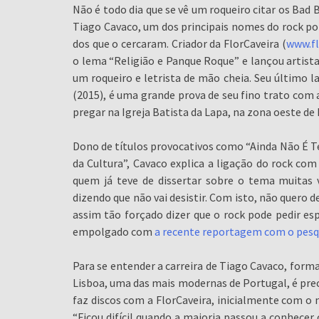
Não é todo dia que se vê um roqueiro citar os Bad
Tiago Cavaco, um dos principais nomes do rock p
dos que o cercaram. Criador da FlorCaveira (
www.fl
o lema “Religião e Panque Roque” e lançou artist
um roqueiro e letrista de mão cheia. Seu último
(2015), é uma grande prova de seu fino trato co
pregar na Igreja Batista da Lapa, na zona oeste de 
Dono de títulos provocativos como “Ainda Não É T
da Cultura”, Cavaco explica a ligação do rock com
quem já teve de dissertar sobre o tema muitas
dizendo que não vai desistir. Com isto, não quero 
assim tão forçado dizer que o rock pode pedir esp
empolgado com
a recente reportagem com o pesq
Para se entender a carreira de Tiago Cavaco, for
Lisboa, uma das mais modernas de Portugal, é pre
faz discos com a FlorCaveira, inicialmente com o n
“Ficou difícil quando a maioria passou a conhecer