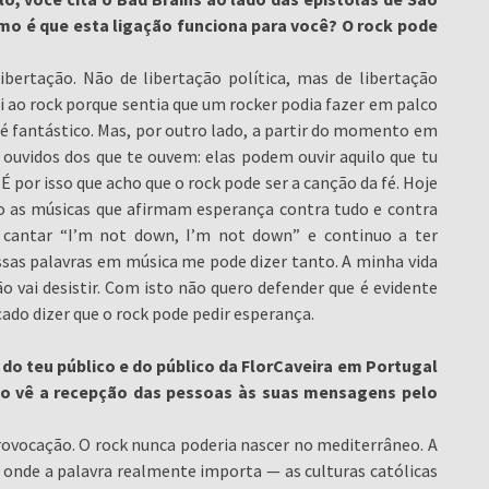
omo é que esta ligação funciona para você? O rock pode
ertação. Não de libertação política, mas de libertação
i ao rock porque sentia que um rocker podia fazer em palco
o é fantástico. Mas, por outro lado, a partir do momento em
 ouvidos dos que te ouvem: elas podem ouvir aquilo que tu
por isso que acho que o rock pode ser a canção da fé. Hoje
 as músicas que afirmam esperança contra tudo e contra
 cantar “I’m not down, I’m not down” e continuo a ter
ssas palavras em música me pode dizer tanto. A minha vida
 vai desistir. Com isto não quero defender que é evidente
çado dizer que o rock pode pedir esperança.
 do teu público e do público da FlorCaveira em Portugal
mo vê a recepção das pessoas às suas mensagens pelo
rovocação. O rock nunca poderia nascer no mediterrâneo. A
 onde a palavra realmente importa — as culturas católicas