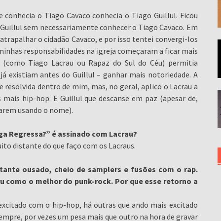
 conhecia o Tiago Cavaco conhecia o Tiago Guillul. Ficou
o Guillul sem necessariamente conhecer o Tiago Cavaco. Em
a atrapalhar o cidadão Cavaco, e por isso tentei convergi-los
minhas responsabilidades na igreja começaram a ficar mais
s (como Tiago Lacrau ou Rapaz do Sul do Céu) permitia
já existiam antes do Guillul – ganhar mais notoriedade. A
esolvida dentro de mim, mas, no geral, aplico o Lacrau a
s mais hip-hop. E Guillul que descanse em paz (apesar de,
uarem usando o nome).
iga Regressa?” é assinado com Lacrau?
ito distante do que faço com os Lacraus.
astante ousado, cheio de samplers e fusões com o rap.
ru como o melhor do punk-rock. Por que esse retorno a
excitado com o hip-hop, há outras que ando mais excitado
mpre, por vezes um pesa mais que outro na hora de gravar