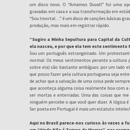
um disco novo. O “Amamos Duvall” foi uma opo
gravadas em casa e a sua transformação em estúdi
“Sou Imortal…” é um disco de canções básicas gr
produção, mas mais em registrar rápido.
“Sugiro a Minha Sepultura para Capital da Cul
ela nasceu, e por que ela tem este sentimento 
Sou um português estrangeirado. Um protestant
normal. Os meus sentimentos perante a cultura
sobre ela) são bastante ambíguos: por um lado el
que posso fazer pela cultura portuguesa seja ente
de achar que a salvação de uma coisa pede sempre 
que aconteça alguma coisa realmente boa com a c
ser mortas e enterradas. Uma das coisas que me
ninguém percebe o que você quer dizer. A lógica é q
Ser poeta em Portugal é mais um estatuto intelect
Aqui no Brasil parece-nos curioso às vezes a f
em “Ainda Não é Tempo de Morrer”, por exemplo