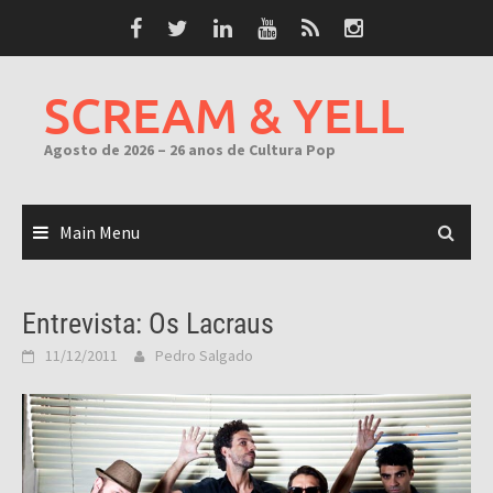
Skip
to
content
SCREAM & YELL
Agosto de 2026 – 26 anos de Cultura Pop
Main Menu
Entrevista: Os Lacraus
11/12/2011
Pedro Salgado