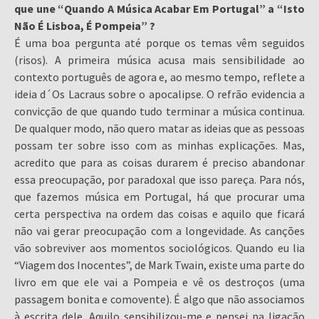
que une “Quando A Música Acabar Em Portugal” a “Isto
Não É Lisboa, É Pompeia” ?
É uma boa pergunta até porque os temas vêm seguidos
(risos). A primeira música acusa mais sensibilidade ao
contexto português de agora e, ao mesmo tempo, reflete a
ideia d´Os Lacraus sobre o apocalipse. O refrão evidencia a
convicção de que quando tudo terminar a música continua.
De qualquer modo, não quero matar as ideias que as pessoas
possam ter sobre isso com as minhas explicações. Mas,
acredito que para as coisas durarem é preciso abandonar
essa preocupação, por paradoxal que isso pareça. Para nós,
que fazemos música em Portugal, há que procurar uma
certa perspectiva na ordem das coisas e aquilo que ficará
não vai gerar preocupação com a longevidade. As canções
vão sobreviver aos momentos sociológicos. Quando eu lia
“Viagem dos Inocentes”, de Mark Twain, existe uma parte do
livro em que ele vai a Pompeia e vê os destroços (uma
passagem bonita e comovente). É algo que não associamos
à escrita dele. Aquilo sensibilizou-me e pensei na ligação