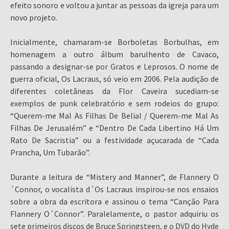
efeito sonoro e voltou a juntar as pessoas da igreja para um
novo projeto.
Inicialmente, chamaram-se Borboletas Borbulhas, em
homenagem a outro álbum barulhento de Cavaco,
passando a designar-se por Gratos e Leprosos. O nome de
guerra oficial, Os Lacraus, só veio em 2006. Pela audição de
diferentes coletâneas da Flor Caveira sucediam-se
exemplos de punk celebratório e sem rodeios do grupo:
“Querem-me Mal As Filhas De Belial / Querem-me Mal As
Filhas De Jerusalém” e “Dentro De Cada Libertino Há Um
Rato De Sacristia” ou a festividade açucarada de “Cada
Prancha, Um Tubarão”.
Durante a leitura de “Mistery and Manner”, de Flannery O
´Connor, o vocalista d´Os Lacraus inspirou-se nos ensaios
sobre a obra da escritora e assinou o tema “Canção Para
Flannery O´Connor”. Paralelamente, o pastor adquiriu os
sete primeiros discos de Bruce Springsteen, e o DVD do Hyde