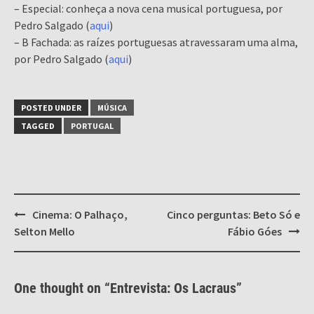
– Especial: conheça a nova cena musical portuguesa, por
Pedro Salgado (
aqui
)
– B Fachada: as raízes portuguesas atravessaram uma alma,
por Pedro Salgado (
aqui
)
POSTED UNDER
MÚSICA
TAGGED
PORTUGAL
Post
Cinema: O Palhaço,
Cinco perguntas: Beto Só e
navigation
Selton Mello
Fábio Góes
One thought on “
Entrevista: Os Lacraus
”