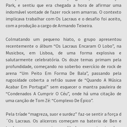
Park, e sentiu que era chegada a hora de afirmar uma
indomável vontade de fazer rock sem amarras. O contexto
implicava trabalhar com Os Lacraus e o desafio foi aceito,
com a produção a cargo de Armando Teixeira.
Colmatando um pequeno hiato, o grupo apresentou
recentemente o álbum “Os Lacraus Encaram O Lobo”, na
Musicbox, em Lisboa, de uma forma explosiva e
salutarmente celebratória. Os doze temas primam pela
profundidade, começando no soberbo exercício de rock de
arena “Um Peito Em Forma De Bala”, passando pela
rugosidade coberta a refrão suave de “Quando A Música
Acabar Em Portugal” sem esquecer o mantra pauleira de
“Condenados A Cumprir O Céu”, onde há uma citação de
uma canção de Tom Zé: “Complexo De Épico”.
Pela tríade “magreza, suor e surdez” faz-se sentir a força d
´Os Lacraus. Os alicerces começam na bateria de Ben e