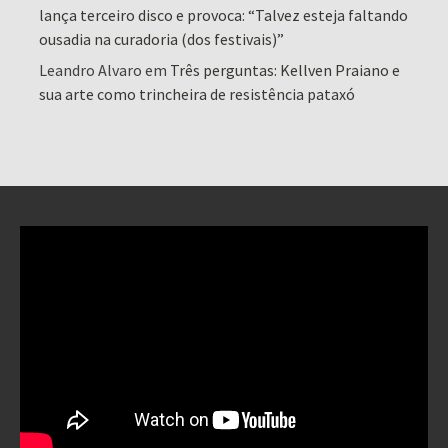
lança terceiro disco e provoca: “Talvez esteja faltando
ousadia na curadoria (dos festivais)”
Leandro Alvaro
em
Três perguntas: Kellven Praiano e
sua arte como trincheira de resistência pataxó