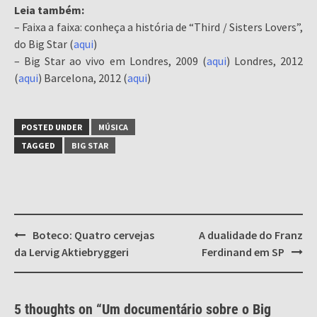
Leia também:
– Faixa a faixa: conheça a história de “Third / Sisters Lovers”,
do Big Star (
aqui
)
– Big Star ao vivo em Londres, 2009 (
aqui
) Londres, 2012
(
aqui
) Barcelona, 2012 (
aqui
)
POSTED UNDER
MÚSICA
TAGGED
BIG STAR
Post
Boteco: Quatro cervejas
A dualidade do Franz
navigation
da Lervig Aktiebryggeri
Ferdinand em SP
5 thoughts on “
Um documentário sobre o Big