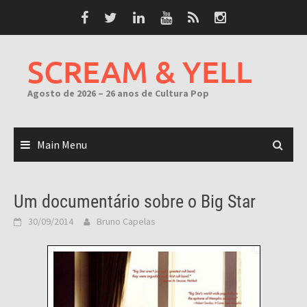
Skip
to
content
SCREAM & YELL
Agosto de 2026 – 26 anos de Cultura Pop
Main Menu
Um documentário sobre o Big Star
30/09/2014
Bruno Capelas