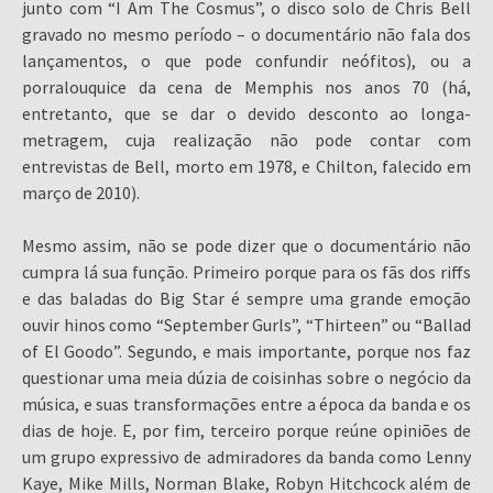
junto com “I Am The Cosmus”, o disco solo de Chris Bell
gravado no mesmo período – o documentário não fala dos
lançamentos, o que pode confundir neófitos), ou a
porralouquice da cena de Memphis nos anos 70 (há,
entretanto, que se dar o devido desconto ao longa-
metragem, cuja realização não pode contar com
entrevistas de Bell, morto em 1978, e Chilton, falecido em
março de 2010).
Mesmo assim, não se pode dizer que o documentário não
cumpra lá sua função. Primeiro porque para os fãs dos riffs
e das baladas do Big Star é sempre uma grande emoção
ouvir hinos como “September Gurls”, “Thirteen” ou “Ballad
of El Goodo”. Segundo, e mais importante, porque nos faz
questionar uma meia dúzia de coisinhas sobre o negócio da
música, e suas transformações entre a época da banda e os
dias de hoje. E, por fim, terceiro porque reúne opiniões de
um grupo expressivo de admiradores da banda como Lenny
Kaye, Mike Mills, Norman Blake, Robyn Hitchcock além de