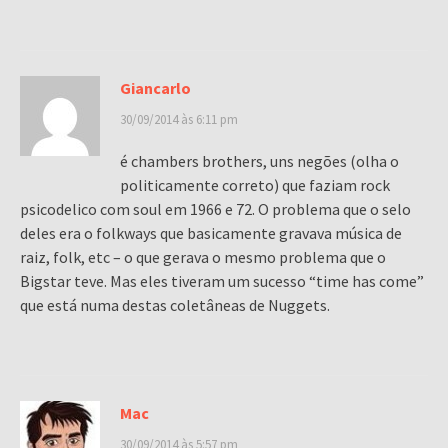
Giancarlo
30/09/2014 às 6:11 pm
é chambers brothers, uns negões (olha o
politicamente correto) que faziam rock
psicodelico com soul em 1966 e 72. O problema que o selo
deles era o folkways que basicamente gravava música de
raiz, folk, etc – o que gerava o mesmo problema que o
Bigstar teve. Mas eles tiveram um sucesso “time has come”
que está numa destas coletâneas de Nuggets.
Mac
30/09/2014 às 5:57 pm