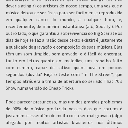
deveria atingir) os artistas do nosso tempo, uma vez que a
música deixou de ser física para ser facilmente reproduzida
em qualquer canto do mundo, a qualquer hora, e,
recentemente, de maneira instantânea (alô, Spotify!). Por
outro lado, o que garantiu a sobrevivência do Big Star até os
dias de hoje (e faz a razão desse texto existir) é justamente
a qualidade de gravação e composição de suas músicas. Elas
têm um som límpido, bem gravado, e é fácil de enxergar,
tanto em letras quanto em melodias, um trabalho feito
com esmero, capaz de cativar quem ouve em poucos
segundos (duvida? Faça o teste com “In The Street”, que
tempos atrás era a trilha de abertura do seriado That 70’s
Show numa versão do Cheap Trick).
Pode parecer presunçoso, mas um dos grandes problemas
de 90% da música produzida nesses dias que correm é
justamente esse: além de muita coisa ser mal gravada (algo
alegado por muitos artistas brasileiros nos últimos