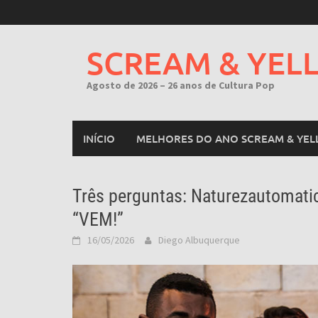
Skip
to
content
SCREAM & YEL
Agosto de 2026 – 26 anos de Cultura Pop
INÍCIO
MELHORES DO ANO SCREAM & YEL
Três perguntas: Naturezautomatica
“VEM!”
16/05/2026
Diego Albuquerque