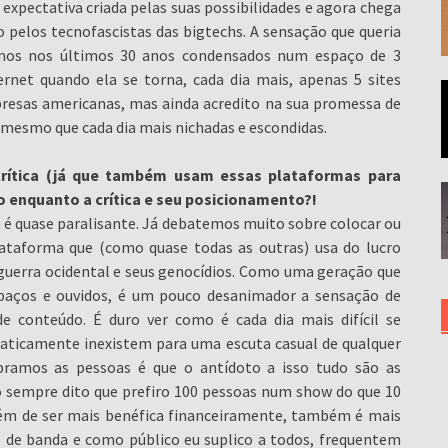
expectativa criada pelas suas possibilidades e agora chega
 pelos tecnofascistas das bigtechs. A sensação que queria
vemos nos últimos 30 anos condensados num espaço de 3
ernet quando ela se torna, cada dia mais, apenas 5 sites
esas americanas, mas ainda acredito na sua promessa de
 mesmo que cada dia mais nichadas e escondidas.
rítica (já que também usam essas plataformas para
po enquanto a crítica e seu posicionamento?!
 é quase paralisante. Já debatemos muito sobre colocar ou
ataforma que (como quase todas as outras) usa do lucro
guerra ocidental e seus genocídios. Como uma geração que
paços e ouvidos, é um pouco desanimador a sensação de
de conteúdo. É duro ver como é cada dia mais difícil se
 praticamente inexistem para uma escuta casual de qualquer
bramos as pessoas é que o antídoto a isso tudo são as
o sempre dito que prefiro 100 pessoas num show do que 10
 além de ser mais benéfica financeiramente, também é mais
de banda e como público eu suplico a todos, frequentem