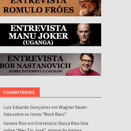
COMENTÁRIOS
Luiz Eduardo Gonçalves
em
Wagner Xavier
fala sobre os livros “Rock Raro”
Vanete Rios
em
Entrevista: Ducca Rios fala
sobre “Meu Tio José”, animação baiana