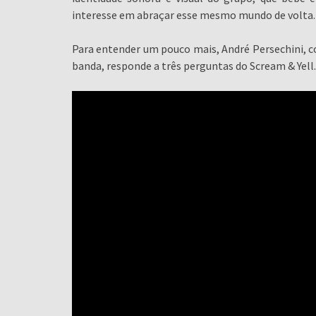
interesse em abraçar esse mesmo mundo de volta.
Para entender um pouco mais, André Persechini, c
banda, responde a três perguntas do Scream & Yell.