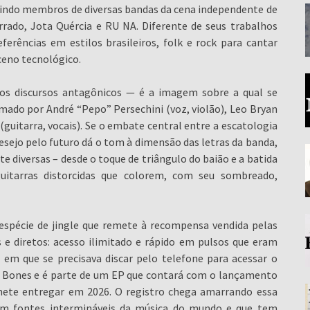
indo membros de diversas bandas da cena independente de
rado, Jota Quércia e RU NA. Diferente de seus trabalhos
erências em estilos brasileiros, folk e rock para cantar
ceno tecnológico.
os discursos antagônicos — é a imagem sobre a qual se
rmado por André “Pepo” Persechini (voz, violão), Leo Bryan
s (guitarra, vocais). Se o embate central entre a escatologia
desejo pelo futuro dá o tom à dimensão das letras da banda,
 diversas – desde o toque de triângulo do baião e a batida
 guitarras distorcidas que colorem, com seu sombreado,
espécie de jingle que remete à recompensa vendida pelas
e diretos: acesso ilimitado e rápido em pulsos que eram
em que se precisava discar pelo telefone para acessar o
 Bones e é parte de um EP que contará com o lançamento
mete entregar em 2026. O registro chega amarrando essa
 em fontes intermináveis da música do mundo e que tem