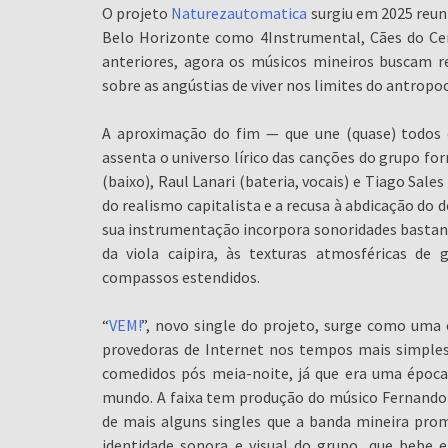
O projeto
Naturezautomatica
surgiu em 2025 reun
Belo Horizonte como 4Instrumental, Cães do Cer
anteriores, agora os músicos mineiros buscam ref
sobre as angústias de viver nos limites do antropo
A aproximação do fim — que une (quase) todos 
assenta o universo lírico das canções do grupo fo
(baixo), Raul Lanari (bateria, vocais) e Tiago Sale
do realismo capitalista e a recusa à abdicação do 
sua instrumentação incorpora sonoridades bastante
da viola caipira, às texturas atmosféricas de
compassos estendidos.
“
VEM!
”, novo single do projeto, surge como uma 
provedoras de Internet nos tempos mais simples 
comedidos pós meia-noite, já que era uma época 
mundo. A faixa tem produção do músico Fernando
de mais alguns singles que a banda mineira pro
identidade sonora e visual do grupo, que bebe