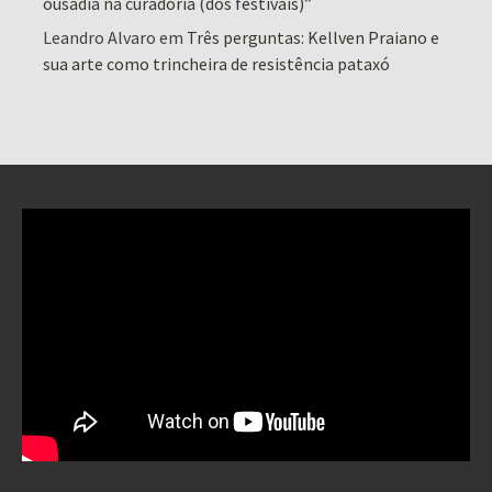
ousadia na curadoria (dos festivais)”
Leandro Alvaro
em
Três perguntas: Kellven Praiano e
sua arte como trincheira de resistência pataxó