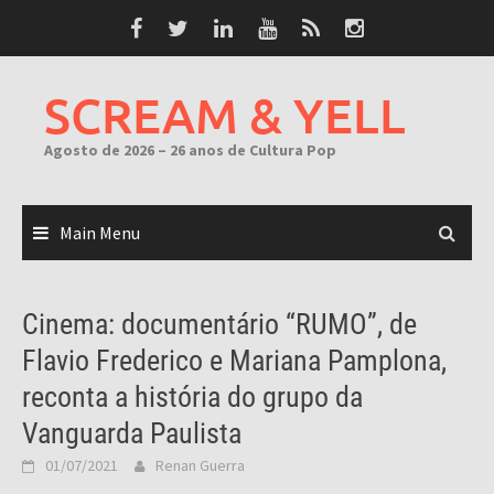
Skip
to
content
SCREAM & YELL
Agosto de 2026 – 26 anos de Cultura Pop
Main Menu
Cinema: documentário “RUMO”, de
Flavio Frederico e Mariana Pamplona,
reconta a história do grupo da
Vanguarda Paulista
01/07/2021
Renan Guerra