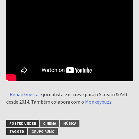
–
Renan Guerra
é jornalista e escreve para o Scream & Yell
desde 2014. Também colabora com o
Monkeybuzz.
POSTED UNDER
CINEMA
MÚSICA
TAGGED
GRUPO RUMO