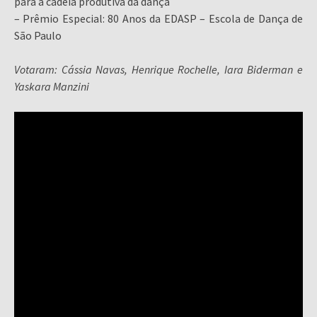
para a cadeia produtiva da dança
– Prêmio Especial: 80 Anos da EDASP – Escola de Dança de
São Paulo
Votaram: Cássia Navas, Henrique Rochelle, Iara Biderman e
Yaskara Manzini