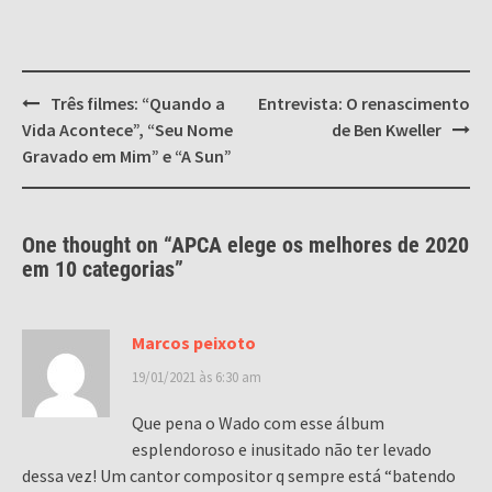
Post
Três filmes: “Quando a
Entrevista: O renascimento
navigation
Vida Acontece”, “Seu Nome
de Ben Kweller
Gravado em Mim” e “A Sun”
One thought on “
APCA elege os melhores de 2020
em 10 categorias
”
Marcos peixoto
19/01/2021 às 6:30 am
Que pena o Wado com esse álbum
esplendoroso e inusitado não ter levado
dessa vez! Um cantor compositor q sempre está “batendo