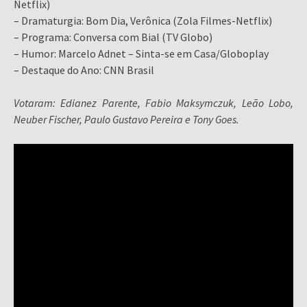
Netflix)
– Dramaturgia: Bom Dia, Verônica (Zola Filmes-Netflix)
– Programa: Conversa com Bial (TV Globo)
– Humor: Marcelo Adnet – Sinta-se em Casa/Globoplay
– Destaque do Ano: CNN Brasil
Votaram: Edianez Parente, Fabio Maksymczuk, Leão Lobo,
Neuber Fischer, Paulo Gustavo Pereira e Tony Goes.