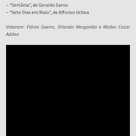
– “Sertânia”, de Geraldo Sarno
– “Sete Dias em Maio”, de Affonso Uchoa
Votaram: Flávia Guerra, Orlando Margarido e Walter Cezar
Addeo