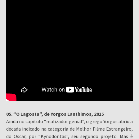
05. “O Lagosta”, de Yorgos Lanthimos, 2015
Ainda no capitulo “realizador genial”, o grego Yorgos abriu a
década indicado na categoria de Melhor Filme Estrangeiro,
do Oscar, por “Kynodontas”, seu segundo projeto. Mas é