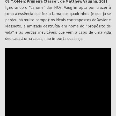
08. “X-Men: Primeira Classe”, de Matthew Vaughn, 2011
Ignorando o “cânone” das HQs, Vaughn opta por trazer à
tona a essência que fez a fama dos quadrinhos (e que já se
perdeu há muito tempo): os ideais contrapostos de Xavier e
Magneto, a amizade destruída em nome do “propósito de
vida” e as perdas inevitáveis que vêm a cabo de uma vida
dedicada à uma causa, não importa qual seja.