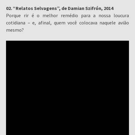
02. “Relatos Selvagens”, de Damian Szifrón, 2014
Porque rir é o melhor remédio para a nossa loucura
cotidiana – e, afinal, quem você colocava naquele avião
mesmo?