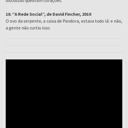
discussão quebram corações.
10. “A Rede Social”, de David Fincher, 2010
O ovo da serpente, a caixa de Pandora, estava tudo lá: e não,
a gente não curtiu isso.