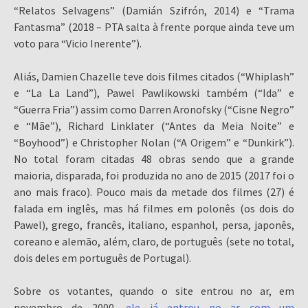
“Relatos Selvagens” (Damián Szifrón, 2014) e “Trama
Fantasma” (2018 – PTA salta à frente porque ainda teve um
voto para “Vicio Inerente”).
Aliás, Damien Chazelle teve dois filmes citados (“Whiplash”
e “La La Land”), Pawel Pawlikowski também (“Ida” e
“Guerra Fria”) assim como Darren Aronofsky (“Cisne Negro”
e “Mãe”), Richard Linklater (“Antes da Meia Noite” e
“Boyhood”) e Christopher Nolan (“A Origem” e “Dunkirk”).
No total foram citadas 48 obras sendo que a grande
maioria, disparada, foi produzida no ano de 2015 (2017 foi o
ano mais fraco). Pouco mais da metade dos filmes (27) é
falada em inglês, mas há filmes em polonês (os dois do
Pawel), grego, francês, italiano, espanhol, persa, japonês,
coreano e alemão, além, claro, de português (sete no total,
dois deles em português de Portugal).
Sobre os votantes, quando o site entrou no ar, em
novembro de 2000,
ele já entrou no ar com um