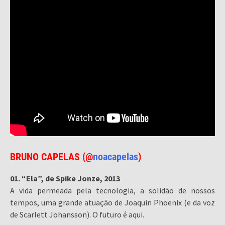
BRUNO CAPELAS (@
noacapelas
)
01. “Ela”, de Spike Jonze, 2013
A vida permeada pela tecnologia, a solidão de nossos
tempos, uma grande atuação de Joaquin Phoenix (e da voz
de Scarlett Johansson). O futuro é aqui.