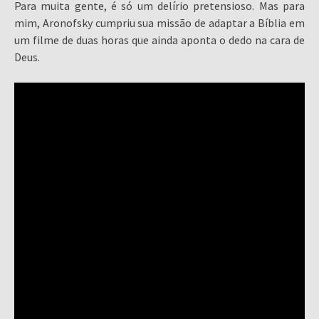
Para muita gente, é só um delírio pretensioso. Mas para
mim, Aronofsky cumpriu sua missão de adaptar a Bíblia em
um filme de duas horas que ainda aponta o dedo na cara de
Deus.