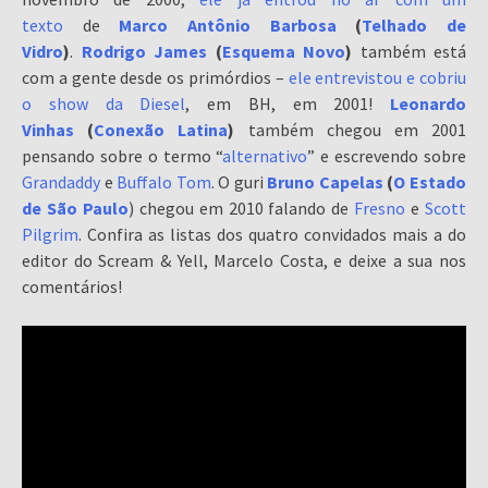
texto
de
Marco Antônio Barbosa
(
Telhado de
Vidro
)
.
Rodrigo James
(
Esquema Novo
)
também está
com a gente desde os primórdios –
ele entrevistou e cobriu
o show da Diesel
, em BH, em 2001!
Leonardo
Vinhas
(
Conexão Latina
)
também chegou em 2001
pensando sobre o termo “
alternativo
” e escrevendo sobre
Grandaddy
e
Buffalo Tom
. O guri
Bruno Capelas
(
O Estado
de São Paulo
) chegou em 2010 falando de
Fresno
e
Scott
Pilgrim
. Confira as listas dos quatro convidados mais a do
editor do Scream & Yell, Marcelo Costa, e deixe a sua nos
comentários!