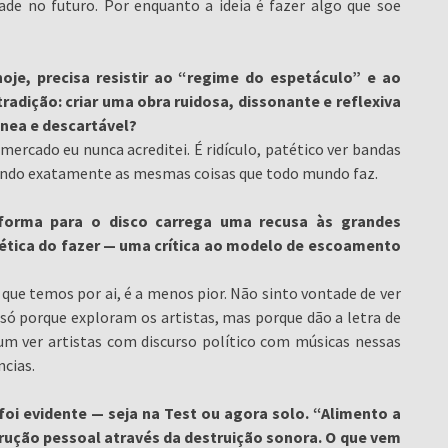
de no futuro. Por enquanto a ideia é fazer algo que soe
hoje, precisa resistir ao “regime do espetáculo” e ao
adição: criar uma obra ruidosa, dissonante e reflexiva
nea e descartável?
ercado eu nunca acreditei. É ridículo, patético ver bandas
zendo exatamente as mesmas coisas que todo mundo faz.
forma para o disco carrega uma recusa às grandes
tica do fazer — uma crítica ao modelo de escoamento
e temos por ai, é a menos pior. Não sinto vontade de ver
ó porque exploram os artistas, mas porque dão a letra de
 ver artistas com discurso político com músicas nessas
ncias.
foi evidente — seja na Test ou agora solo. “Alimento a
rução pessoal através da destruição sonora. O que vem