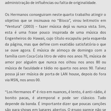
administração de influências ou falta de originalidade.
Os Hermanos conseguiram neste quarto trabalho atingir o
objetivo que se insinuava no “Bloco”, virou leitmotiv em
“Ventura” (2003) – fazer música dejá vu nunca vista. Sim,
esta é uma frase pouco inspirada de uma música dos
Engenheiros do Hawaii, cujo título escapuliu pela esquerda
da página, mas que define com exatidão satisfatória o que
se ouve agora. É música de almoço de domingo com a
família com Coca Cola litro de vidro nos anos 70, música de
amor por alguém que nunca nos olhou nos anos 80 ou
música de faculdade e tédio no quarto nos anos 90. Talvez
possa já ser música de porta de LAN house, depois do fora
via MSN, nos anos 00.
“Los Hermanos 4” é rico em nuances, é lento, é anti-rádio, é
bonito pacas, é atemporal e pode ser clássico. Tudo
depende da banda. É importante dizer que poucas canções
são para shows em lugares abertos. O grupo parece não se