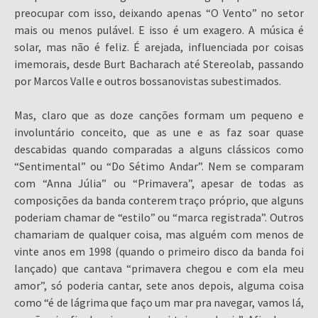
preocupar com isso, deixando apenas “O Vento” no setor
mais ou menos pulável. E isso é um exagero. A música é
solar, mas não é feliz. É arejada, influenciada por coisas
imemorais, desde Burt Bacharach até Stereolab, passando
por Marcos Valle e outros bossanovistas subestimados.
Mas, claro que as doze canções formam um pequeno e
involuntário conceito, que as une e as faz soar quase
descabidas quando comparadas a alguns clássicos como
“Sentimental” ou “Do Sétimo Andar”. Nem se comparam
com “Anna Júlia” ou “Primavera”, apesar de todas as
composições da banda conterem traço próprio, que alguns
poderiam chamar de “estilo” ou “marca registrada”. Outros
chamariam de qualquer coisa, mas alguém com menos de
vinte anos em 1998 (quando o primeiro disco da banda foi
lançado) que cantava “primavera chegou e com ela meu
amor”, só poderia cantar, sete anos depois, alguma coisa
como “é de lágrima que faço um mar pra navegar, vamos lá,