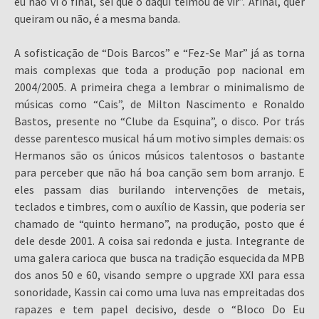
eu não vi o final, sei que o daqui teimou de vir”. Afinal, quer
queiram ou não, é a mesma banda.
A sofisticação de “Dois Barcos” e “Fez-Se Mar” já as torna
mais complexas que toda a produção pop nacional em
2004/2005. A primeira chega a lembrar o minimalismo de
músicas como “Cais”, de Milton Nascimento e Ronaldo
Bastos, presente no “Clube da Esquina”, o disco. Por trás
desse parentesco musical há um motivo simples demais: os
Hermanos são os únicos músicos talentosos o bastante
para perceber que não há boa canção sem bom arranjo. E
eles passam dias burilando intervenções de metais,
teclados e timbres, com o auxílio de Kassin, que poderia ser
chamado de “quinto hermano”, na produção, posto que é
dele desde 2001. A coisa sai redonda e justa. Integrante de
uma galera carioca que busca na tradição esquecida da MPB
dos anos 50 e 60, visando sempre o upgrade XXI para essa
sonoridade, Kassin cai como uma luva nas empreitadas dos
rapazes e tem papel decisivo, desde o “Bloco Do Eu