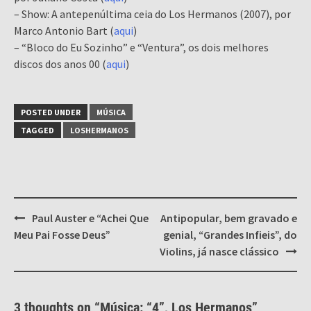
– Show: A antepenúltima ceia do Los Hermanos (2007), por
Marco Antonio Bart (
aqui
)
– “Bloco do Eu Sozinho” e “Ventura”, os dois melhores
discos dos anos 00 (
aqui
)
POSTED UNDER
MÚSICA
TAGGED
LOSHERMANOS
Post
Paul Auster e “Achei Que
Antipopular, bem gravado e
navigation
Meu Pai Fosse Deus”
genial, “Grandes Infieis”, do
Violins, já nasce clássico
3 thoughts on “
Música: “4”, Los Hermanos
”