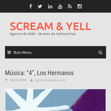
Skip
to
content
SCREAM & YELL
Agosto de 2026 – 26 anos de Cultura Pop
Main Menu
Música: “4”, Los Hermanos
08/08/2005
Carlos Eduardo Lima