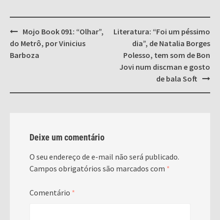
Post
Mojo Book 091: “Olhar”,
Literatura: “Foi um péssimo
navigation
do Metrô, por Vinicius
dia”, de Natalia Borges
Barboza
Polesso, tem som de Bon
Jovi num discman e gosto
de bala Soft
Deixe um comentário
O seu endereço de e-mail não será publicado.
Campos obrigatórios são marcados com
*
Comentário
*