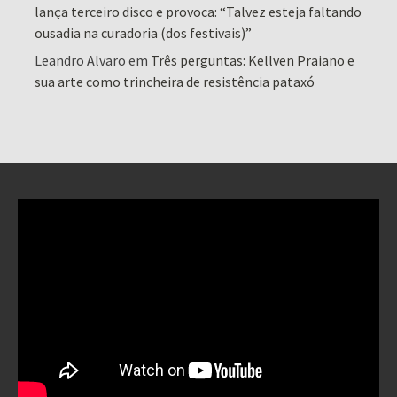
lança terceiro disco e provoca: “Talvez esteja faltando
ousadia na curadoria (dos festivais)”
Leandro Alvaro
em
Três perguntas: Kellven Praiano e
sua arte como trincheira de resistência pataxó