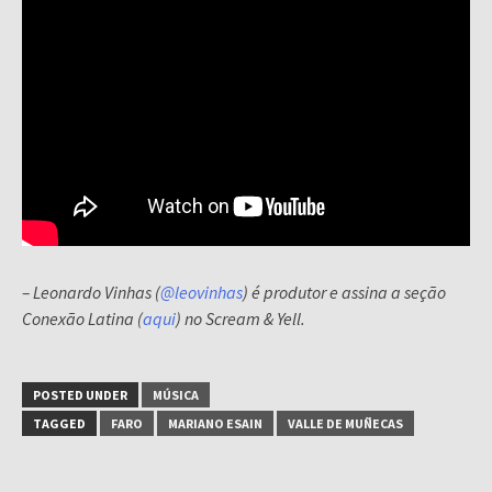
– Leonardo Vinhas (
@leovinhas
) é produtor e assina a seção
Conexão Latina (
aqui
) no Scream & Yell.
POSTED UNDER
MÚSICA
TAGGED
FARO
MARIANO ESAIN
VALLE DE MUÑECAS