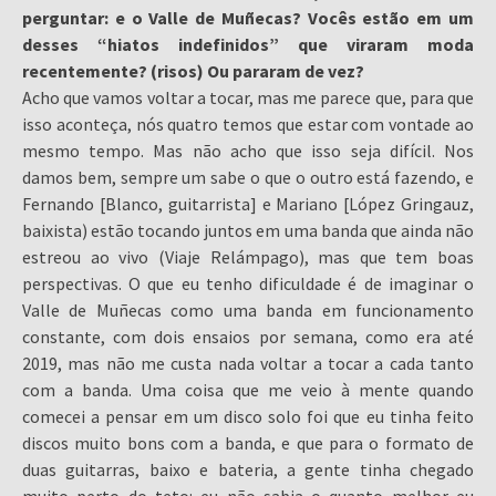
perguntar: e o Valle de Muñecas? Vocês estão em um
desses “hiatos indefinidos” que viraram moda
recentemente? (risos) Ou pararam de vez?
Acho que vamos voltar a tocar, mas me parece que, para que
isso aconteça, nós quatro temos que estar com vontade ao
mesmo tempo. Mas não acho que isso seja difícil. Nos
damos bem, sempre um sabe o que o outro está fazendo, e
Fernando [Blanco, guitarrista] e Mariano [López Gringauz,
baixista) estão tocando juntos em uma banda que ainda não
estreou ao vivo (Viaje Relámpago), mas que tem boas
perspectivas. O que eu tenho dificuldade é de imaginar o
Valle de Muñecas como uma banda em funcionamento
constante, com dois ensaios por semana, como era até
2019, mas não me custa nada voltar a tocar a cada tanto
com a banda. Uma coisa que me veio à mente quando
comecei a pensar em um disco solo foi que eu tinha feito
discos muito bons com a banda, e que para o formato de
duas guitarras, baixo e bateria, a gente tinha chegado