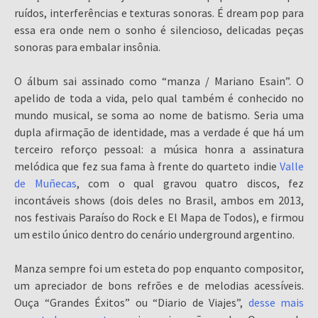
ruídos, interferências e texturas sonoras. É dream pop para
essa era onde nem o sonho é silencioso, delicadas peças
sonoras para embalar insônia.
O álbum sai assinado como “manza / Mariano Esain”. O
apelido de toda a vida, pelo qual também é conhecido no
mundo musical, se soma ao nome de batismo. Seria uma
dupla afirmação de identidade, mas a verdade é que há um
terceiro reforço pessoal: a música honra a assinatura
melódica que fez sua fama à frente do quarteto indie
Valle
de Muñecas
, com o qual gravou quatro discos, fez
incontáveis shows (dois deles no Brasil, ambos em 2013,
nos festivais Paraíso do Rock e El Mapa de Todos), e firmou
um estilo único dentro do cenário underground argentino.
Manza sempre foi um esteta do pop enquanto compositor,
um apreciador de bons refrões e de melodias acessíveis.
Ouça “Grandes Éxitos” ou “Diario de Viajes”,
desse mais