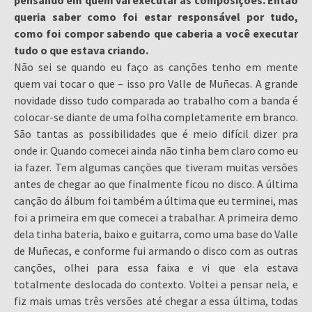
pensando em quem vai executar as composições. Então
queria saber como foi estar responsável por tudo,
como foi compor sabendo que caberia a você executar
tudo o que estava criando.
Não sei se quando eu faço as canções tenho em mente
quem vai tocar o que – isso pro Valle de Muñecas. A grande
novidade disso tudo comparada ao trabalho com a banda é
colocar-se diante de uma folha completamente em branco.
São tantas as possibilidades que é meio difícil dizer pra
onde ir. Quando comecei ainda não tinha bem claro como eu
ia fazer. Tem algumas canções que tiveram muitas versões
antes de chegar ao que finalmente ficou no disco. A última
canção do álbum foi também a última que eu terminei, mas
foi a primeira em que comecei a trabalhar. A primeira demo
dela tinha bateria, baixo e guitarra, como uma base do Valle
de Muñecas, e conforme fui armando o disco com as outras
canções, olhei para essa faixa e vi que ela estava
totalmente deslocada do contexto. Voltei a pensar nela, e
fiz mais umas três versões até chegar a essa última, todas