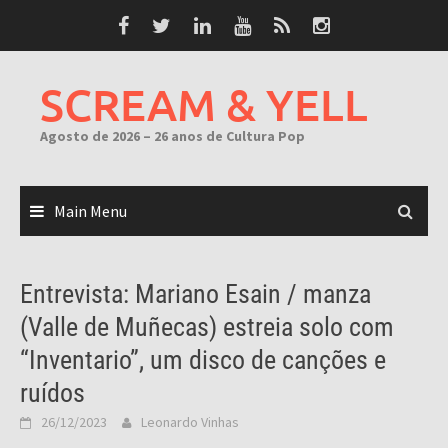
Skip
to
content
SCREAM & YELL
Agosto de 2026 – 26 anos de Cultura Pop
Main Menu
Entrevista: Mariano Esain / manza
(Valle de Muñecas) estreia solo com
“Inventario”, um disco de canções e
ruídos
26/12/2023
Leonardo Vinhas