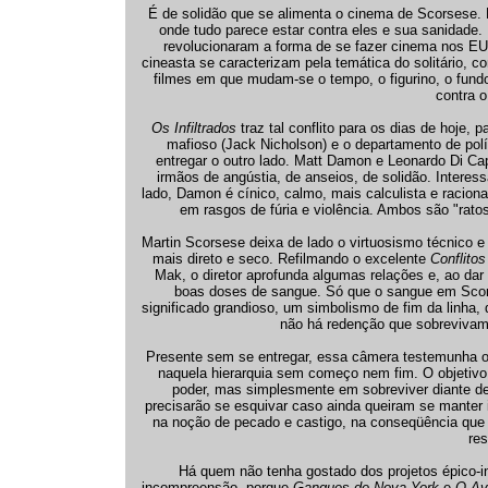
É de solidão que se alimenta o cinema de Scorsese. 
onde tudo parece estar contra eles e sua sanidade.
revolucionaram a forma de se fazer cinema nos E
cineasta se caracterizam pela temática do solitário, 
filmes em que mudam-se o tempo, o figurino, o fundo
contra o
Os Infiltrados
traz tal conflito para os dias de hoje,
mafioso (Jack Nicholson) e o departamento de polí
entregar o outro lado. Matt Damon e Leonardo Di C
irmãos de angústia, de anseios, de solidão. Intere
lado, Damon é cínico, calmo, mais calculista e racion
em rasgos de fúria e violência. Ambos são "ratos
Martin Scorsese deixa de lado o virtuosismo técnico e 
mais direto e seco. Refilmando o excelente
Conflitos
Mak, o diretor aprofunda algumas relações e, ao dar c
boas doses de sangue. Só que o sangue em Scor
significado grandioso, um simbolismo de fim da linha,
não há redenção que sobrevivam
Presente sem se entregar, essa câmera testemunha o
naquela hierarquia sem começo nem fim. O objetivo 
poder, mas simplesmente em sobreviver diante de 
precisarão se esquivar caso ainda queiram se manter i
na noção de pecado e castigo, na conseqüência que
res
Há quem não tenha gostado dos projetos épico-in
incompreensão, porque
Gangues de Nova York
e
O Av