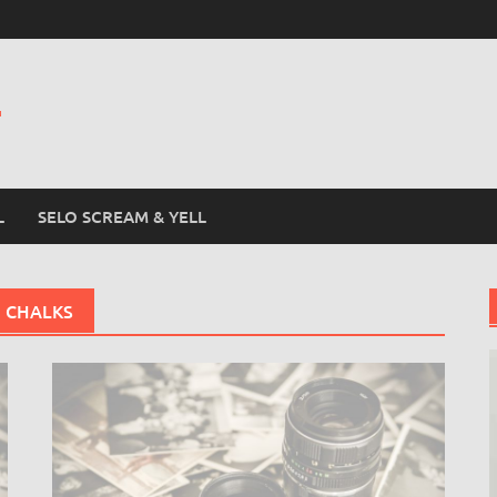
L
L
SELO SCREAM & YELL
 CHALKS