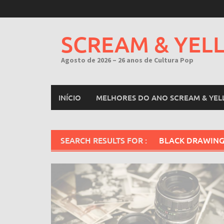
Skip
to
content
SCREAM & YEL
Agosto de 2026 – 26 anos de Cultura Pop
INÍCIO
MELHORES DO ANO SCREAM & YEL
SEARCH RESULTS FOR :
BLACK DRAWING