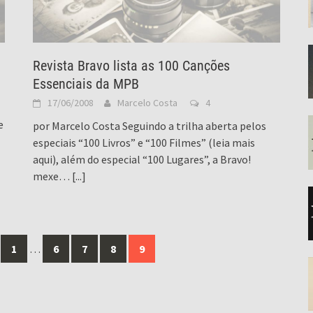
Revista Bravo lista as 100 Canções
Essenciais da MPB
17/06/2008
Marcelo Costa
4
e
por Marcelo Costa Seguindo a trilha aberta pelos
especiais “100 Livros” e “100 Filmes” (leia mais
aqui), além do especial “100 Lugares”, a Bravo!
mexe…
[...]
1
…
6
7
8
9