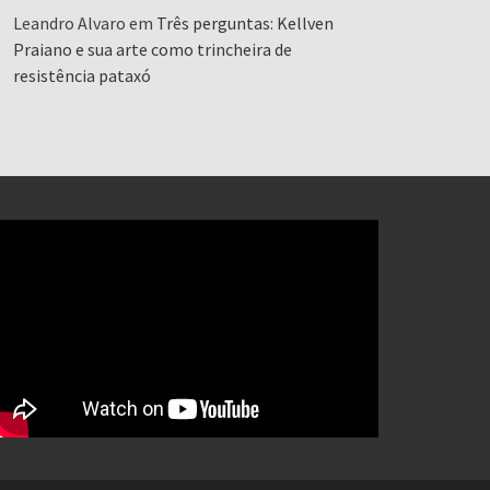
Leandro Alvaro
em
Três perguntas: Kellven
Praiano e sua arte como trincheira de
resistência pataxó