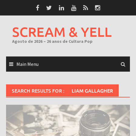
Skip
to
content
SCREAM & YELL
Agosto de 2026 – 26 anos de Cultura Pop
Main Menu
SEARCH RESULTS FOR :
LIAM GALLAGHER