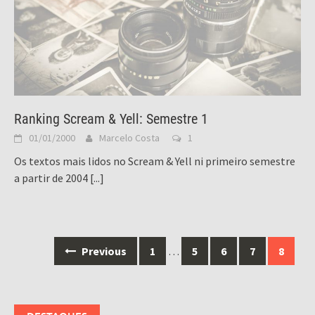
Ranking Scream & Yell: Semestre 1
01/01/2000
Marcelo Costa
1
Os textos mais lidos no Scream & Yell ni primeiro semestre
a partir de 2004
[...]
Posts
Previous
1
…
5
6
7
8
navigation