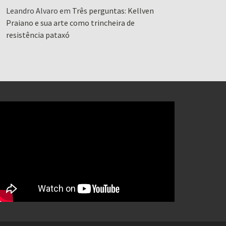
Leandro Alvaro
em
Três perguntas: Kellven
Praiano e sua arte como trincheira de
resistência pataxó