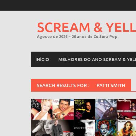
Skip
to
content
SCREAM & YEL
Agosto de 2026 – 26 anos de Cultura Pop
INÍCIO
MELHORES DO ANO SCREAM & YEL
SEARCH RESULTS FOR :
PATTI SMITH