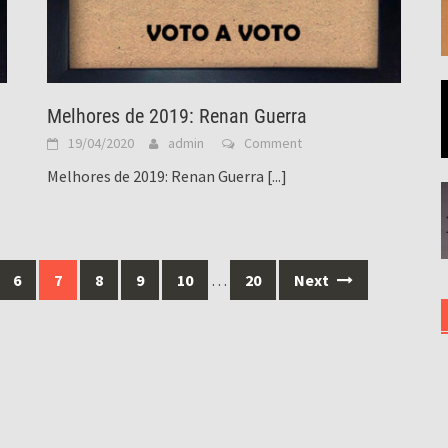
Melhores de 2019: Renan Guerra
19/04/2020
admin
Comment
Melhores de 2019: Renan Guerra
[...]
6
7
8
9
10
…
20
Next