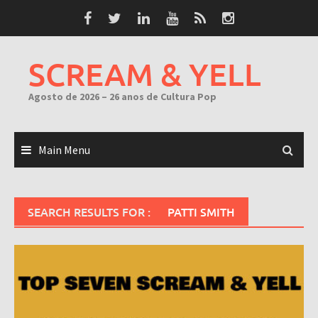
Skip
to
content
SCREAM & YELL
Agosto de 2026 – 26 anos de Cultura Pop
Main Menu
SEARCH RESULTS FOR :
PATTI SMITH