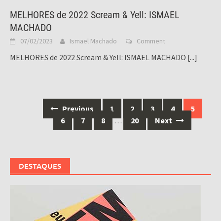
MELHORES de 2022 Scream & Yell: ISMAEL
MACHADO
07/02/2023
Ismael Machado
Comment
MELHORES de 2022 Scream & Yell: ISMAEL MACHADO
[...]
Posts
Previous
1
2
3
4
5
navigation
6
7
8
…
20
Next
DESTAQUES