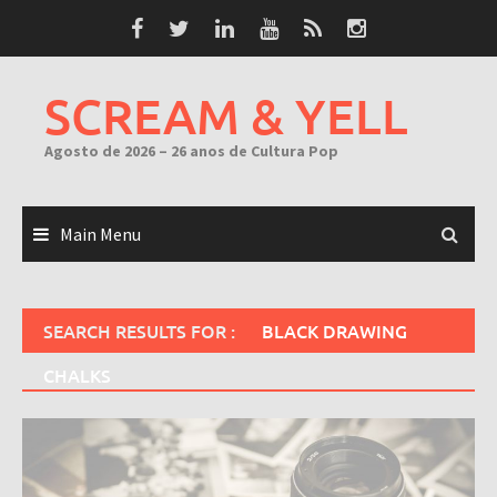
Skip
to
content
SCREAM & YELL
Agosto de 2026 – 26 anos de Cultura Pop
Main Menu
SEARCH RESULTS FOR :
BLACK DRAWING
CHALKS