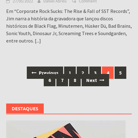
27/05/2022
Daniel Abreu
Comment
Em “Corporate Rock Sucks: The Rise & Fall of SST Records”,
Jim narra a história da gravadora que lançou discos
históricos de Black Flag, Minutemen, Hüsker Dü, Bad Brains,
Sonic Youth, Dinosaur Jr, Screaming Trees e Soundgarden,
entre outros.
[...]
Posts
Previous
1
2
3
4
5
navigation
6
7
8
Next
DESTAQUES