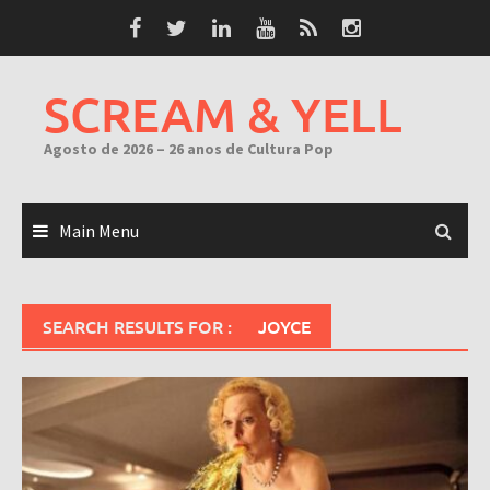
Skip
to
content
SCREAM & YELL
Agosto de 2026 – 26 anos de Cultura Pop
Main Menu
SEARCH RESULTS FOR :
JOYCE