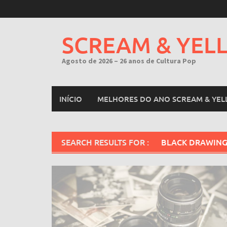
Skip
to
content
SCREAM & YEL
Agosto de 2026 – 26 anos de Cultura Pop
INÍCIO
MELHORES DO ANO SCREAM & YEL
SEARCH RESULTS FOR :
BLACK DRAWING