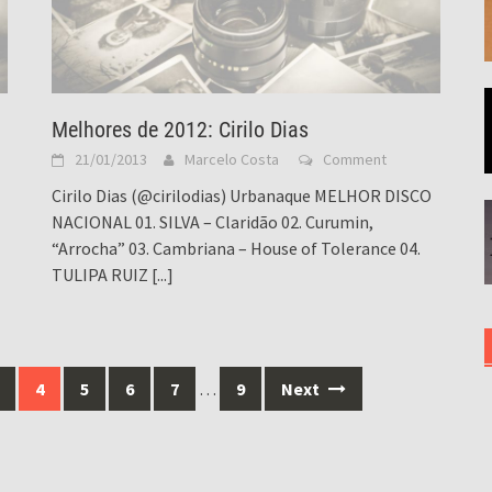
Melhores de 2012: Cirilo Dias
21/01/2013
Marcelo Costa
Comment
Cirilo Dias (@cirilodias) Urbanaque MELHOR DISCO
NACIONAL 01. SILVA – Claridão 02. Curumin,
“Arrocha” 03. Cambriana – House of Tolerance 04.
TULIPA RUIZ
[...]
4
5
6
7
…
9
Next