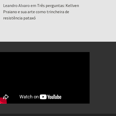
Leandro Alvaro
em
Três perguntas: Kellven
Praiano e sua arte como trincheira de
resistência pataxó