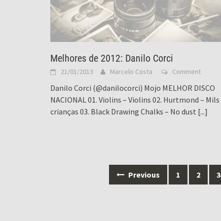
Melhores de 2012: Danilo Corci
21/01/2013
Marcelo Costa
Comment
Danilo Corci (@danilocorci) Mojo MELHOR DISCO
NACIONAL 01. Violins – Violins 02. Hurtmond – Mils
crianças 03. Black Drawing Chalks – No dust
[...]
Posts
Previous
1
2
3
navigation