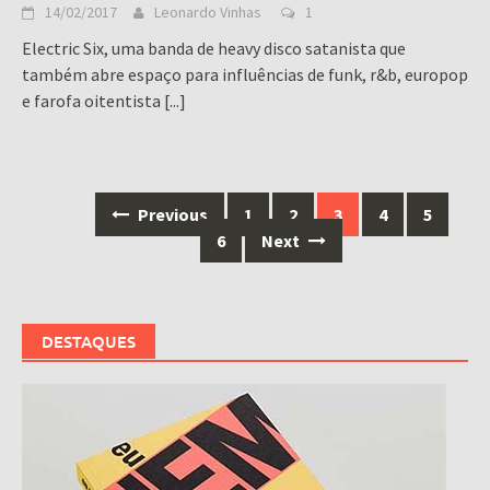
14/02/2017
Leonardo Vinhas
1
Electric Six, uma banda de heavy disco satanista que
também abre espaço para influências de funk, r&b, europop
e farofa oitentista
[...]
Posts
Previous
1
2
3
4
5
navigation
6
Next
DESTAQUES