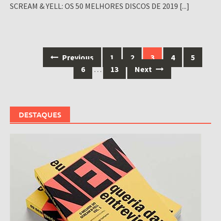
SCREAM & YELL: OS 50 MELHORES DISCOS DE 2019
[...]
Posts
Previous
1
2
3
4
5
navigation
6
…
13
Next
DESTAQUES