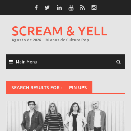
Skip
to
content
SCREAM & YELL
Agosto de 2026 – 26 anos de Cultura Pop
Main Menu
SEARCH RESULTS FOR :
PIN UPS