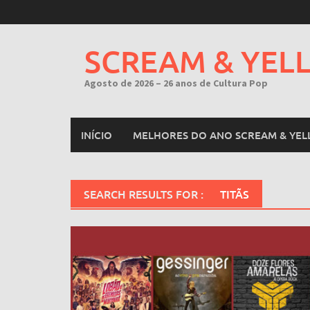
Skip
to
content
SCREAM & YEL
Agosto de 2026 – 26 anos de Cultura Pop
INÍCIO
MELHORES DO ANO SCREAM & YEL
SEARCH RESULTS FOR :
TITÃS