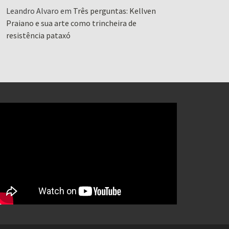
Leandro Alvaro
em
Três perguntas: Kellven
Praiano e sua arte como trincheira de
resistência pataxó