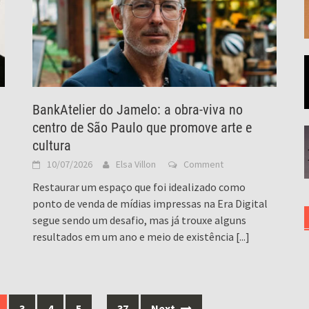
BankAtelier do Jamelo: a obra-viva no
centro de São Paulo que promove arte e
cultura
10/07/2026
Elsa Villon
Comment
Restaurar um espaço que foi idealizado como
ponto de venda de mídias impressas na Era Digital
segue sendo um desafio, mas já trouxe alguns
resultados em um ano e meio de existência
[...]
3
4
5
…
37
Next