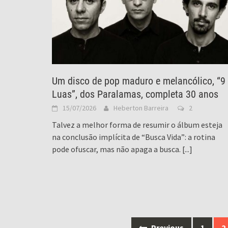
Um disco de pop maduro e melancólico, “9
Luas”, dos Paralamas, completa 30 anos
15/07/2026
Heberton Barreira
2
Talvez a melhor forma de resumir o álbum esteja
na conclusão implícita de “Busca Vida”: a rotina
pode ofuscar, mas não apaga a busca.
[...]
Posts
Previous
1
2