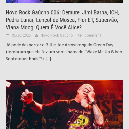
Novo Rock Gaúcho 006: Demure, Jimi Barba, ICH,
Pedra Lunar, Lençol de Mosca, Flor ET, Supervão,
Viana Moog, Quem É Você Alice?
01/10/2025
Novo Rock Gaúcho
Comment
Já pode despertar o Billie Joe Armstrong do Green Day
(lembram que ele fez um som chamado “Wake Me Up When
September Ends”?).
[...]