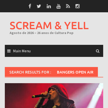
Skip
to
content
SCREAM & YELL
Agosto de 2026 – 26 anos de Cultura Pop
Main Menu
SEARCH RESULTS FOR :
BANGERS OPEN AIR