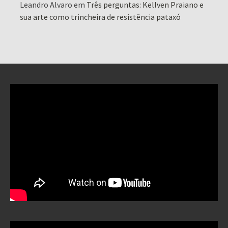
Leandro Alvaro
em
Três perguntas: Kellven Praiano e
sua arte como trincheira de resistência pataxó