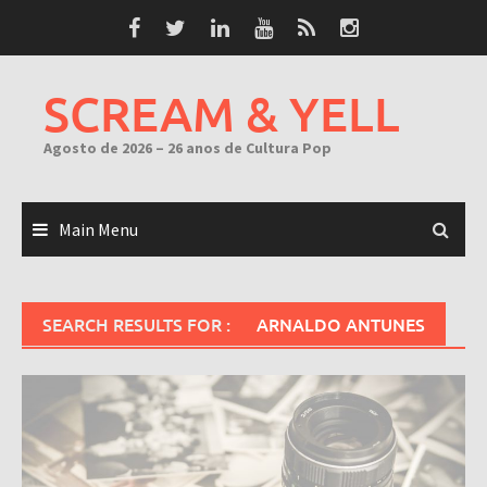
Skip
to
content
SCREAM & YELL
Agosto de 2026 – 26 anos de Cultura Pop
Main Menu
SEARCH RESULTS FOR :
ARNALDO ANTUNES