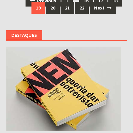
Posts
Previous
1
…
16
17
18
navigation
19
20
21
22
Next
DESTAQUES