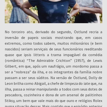
No terceiro ato, derivado do segundo, Östlund recria a
inversão de papeis sociais mostrando que, em casos
extremos, como todos sabem, muitos milionários (e bem
nascidos) seriam serviçais de seus funcionários reeditando
quase que ipsis litteris a trama impagável da comédia
(romântica) “The Admirable Crichton” (1957), de Lewis
Gilbert, em que, após um naufrágio, um mordomo passa a
ser a “nobreza” da ilha, e os integrantes da família nobre
passam a ser seus súditos. Na versão de Östlund, Dolly de
Leon brilha como Abigail, a chefe de limpeza do iate que, na
ilha, passa a reinar manipulando a todos com seus dotes de
pescadora, cozinheira e dona de um arsenal de palitinhos
Stiksy, um bem que vale mais do que ouro e relógios Rolex
numa situação dessas. Mais contido que o episódio anterior