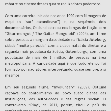
esbarre no cinema desses quatro realizadores poderosos.
Com uma carreira iniciada nos anos 1990 com filmagens de
esqui (o “surf escandinavo”) e, na sequência, dois
documentários, Östlund estreou nos longas de ficção com
“Gitarrmongot / The Guitar Mongoloid” (2004), um filme
sobre pessoas a margem da sociedade na fictícia Jöteborg,
cidade “muito parecida” com a cidade natal do diretor e a
segunda mais populosa da Suécia, Gotemburgo, com uma
população de mais de 1 milhão de pessoas na área
metropolitana. A curiosidade aqui é que todo elenco foi
formado por não atores interpretando, quase sempre, a si
mesmos.
Em seu segundo filme, “Involuntary” (2009), Östlund
caçoava do conformismo do povo sueco diante das
instituições, das autoridades e das regras sociais. O
controverso “Play”, de 2011, porém, tirou o país do
conformismo relacionando raça e poder com base em casos