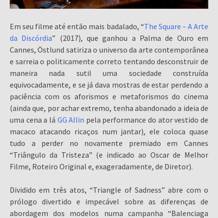
Em seu filme até então mais badalado, “
The Square – A Arte
da Discórdia
” (2017), que ganhou a Palma de Ouro em
Cannes, Östlund satiriza o universo da arte contemporânea
e sarreia o politicamente correto tentando desconstruir de
maneira nada sutil uma sociedade construída
equivocadamente, e se já dava mostras de estar perdendo a
paciência com os aforismos e metaforismos do cinema
(ainda que, por achar extremo, tenha abandonado a ideia de
uma cena a lá
GG Allin
pela performance do ator vestido de
macaco atacando ricaços num jantar), ele coloca quase
tudo a perder no novamente premiado em Cannes
“Triângulo da Tristeza” (e indicado ao Oscar de Melhor
Filme, Roteiro Original e, exageradamente, de Diretor).
Dividido em três atos, “Triangle of Sadness” abre com o
prólogo divertido e impecável sobre as diferenças de
abordagem dos modelos numa campanha “Balenciaga