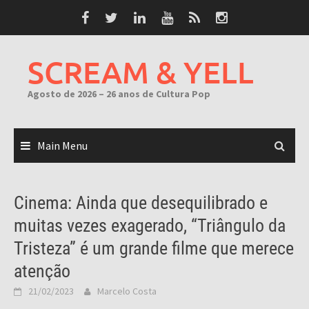
Skip
to
content
SCREAM & YELL
Agosto de 2026 – 26 anos de Cultura Pop
Main Menu
Cinema: Ainda que desequilibrado e
muitas vezes exagerado, “Triângulo da
Tristeza” é um grande filme que merece
atenção
21/02/2023
Marcelo Costa