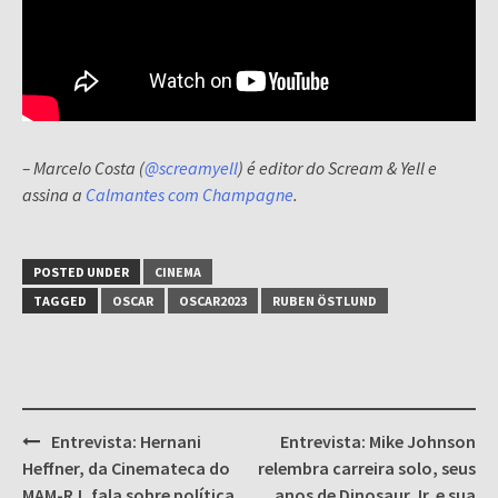
– Marcelo Costa (
@screamyell
) é editor do Scream & Yell e
assina a
Calmantes com Champagne
.
POSTED UNDER
CINEMA
TAGGED
OSCAR
OSCAR2023
RUBEN ÖSTLUND
Post
Entrevista: Hernani
Entrevista: Mike Johnson
navigation
Heffner, da Cinemateca do
relembra carreira solo, seus
MAM-RJ, fala sobre política
anos de Dinosaur Jr. e sua